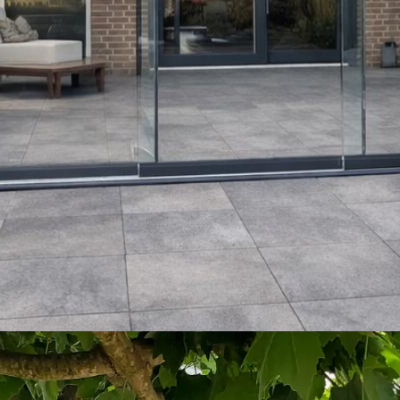
Tijdloos design, passend bij iedere
woning
Het model
Puur
is het tijdloze basismodel binnen de collectie
veranda’s van
Fijn Buitenleven
. Dankzij het strakke en rustige
ontwerp past deze veranda perfect bij vrijwel iedere woning en tuin.
De veranda Puur is leverbaar met een glazen dak of polycarbonaat