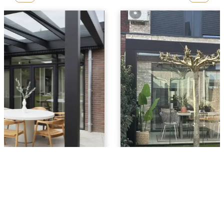
Model Robuust
Het model
Robuust
is een krachtige design veranda in de
collectie van
Fijn Buitenleven
. Dankzij de massieve