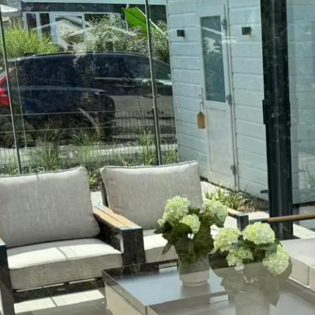
Kenmerken
Dit model veranda is ontworpen voor
comfort, uitstraling en
kwaliteit
. Hieronder vindt u de belangrijkste kenmerken.
Tijdloos ontwerp
Uitbreidbaar naar complete tuinkamer
Mogelijk met glazen schuifwanden, schuifpui of vaste
glaswanden
Uitbreidbaar met zonwering
Offerte aanvragen