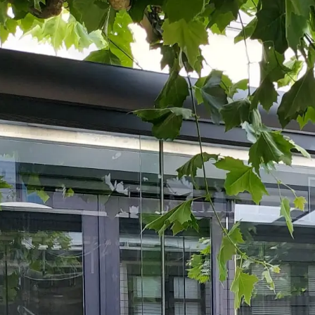
dak, waardoor u zelf kunt kiezen voor maximale lichtinval of een
praktische en onderhoudsvriendelijke oplossing.
Als veranda biedt de
Puur
een comfortabele plek om langer buiten te
zitten en te genieten van uw tuin. Door het toevoegen van
zijwanden
en glazen schuifwanden
kan dit model eenvoudig worden uitgebreid
tot een volwaardige
tuinkamer
, zodat u in alle seizoenen kunt
genieten van het buitenleven.
Wilt u deze veranda in het echt bekijken? In onze
showroom in
Heteren
kunt u verschillende veranda’s, tuinkamers en glazen
schuifwanden bekijken en inspiratie opdoen voor uw eigen
buitenruimte.
Offerte aanvragen