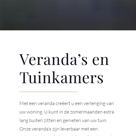
Veranda’s en
Tuinkamers
Met een veranda creëert u een verlenging van
uw woning. U kunt in de zomermaanden extra
lang buiten zitten en genieten van uw tuin.
Onze veranda’s zijn leverbaar met een