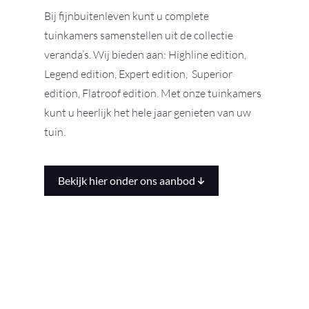
Bij fijnbuitenleven kunt u complete
tuinkamers samenstellen uit de collectie
veranda’s. Wij bieden aan: Highline edition,
Legend edition, Expert edition, Superior
edition, Flatroof edition. Met onze tuinkamers
kunt u heerlijk het hele jaar genieten van uw
tuin.
Bekijk hier onder ons aanbod