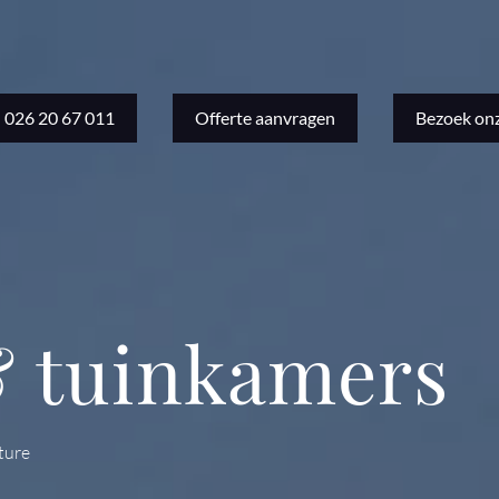
026 20 67 011
Offerte aanvragen
Bezoek on
& tuinkamers
ture